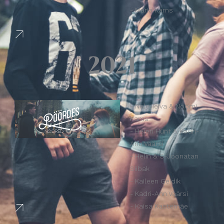
- Maria Kams
2021
- Nele Teiva & Noomi
Kams
- Helen Hunt & Kadri-
Ann Väärsi
- Helin & S-Joonatan
Siibak
- Kaileen Geidik
- Kadri-Ann Väärsi
- Kaisa Kastemäe