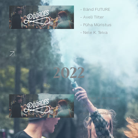
- Bänd FUTURE
- Aveli Tiiter
- Püha Müristus
- Nele K. Teiva
2022
- Kreete K. Kotiesen
- Kaur Teiva
- Katre K. Kotiesen
- Liisa Rannaste
- Mattias Preisfreund
- Liisa Käiväräinen