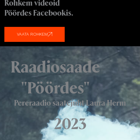
Rohkem videoid
Pöördes Facebookis.
VAATA ROHKEM
Raadiosaade
"Pöördes"
Pereraadio saatejuht Laura Herm
2023