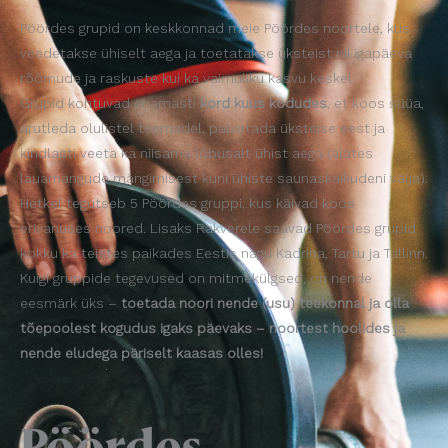
Pöördes grupid on keskkonnad meie Pöördes noortele, kus
veedetakse ühiselt aega ja toetatakse üksteist nii igapäeva
rõõmude ja raskuste kui ka vaimuliku kasvu keskel.
Grupid kohtuvad enamasti
kord kuus kodudes
, et koos süüa,
arutleda olulistel teemadel, palvetada üksteise eest ja
kindlasti veeta ka niisama lõbusalt ühist aega (alates
lauamängude mängimisest kuni ühiste saunaskäikudeni välja).
Hetkel tegutseb 5 Pöördes gruppi, kus käivad koos
erivanuses noored. Lisaks Rakverele saavad Pöördes grupid
kokku ka teistes paikades Eestis nagu Kadrina, Tartu ja
Tallinn
.
Kuigi gruppide tegevused on mitmekülgsed, on nende
eesmärk üks –
toetada noori nende (usu) teekonnal ja olla
tõepoolest kogudus igaks päevaks – noortest hoolides ja
nende eludega päriselt kaasas olles!
Pöördes