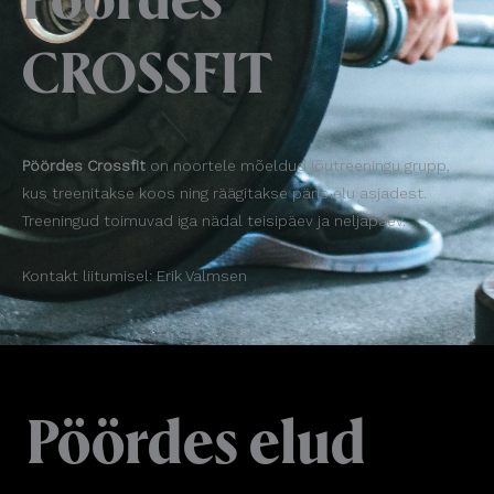
CROSSFIT
Pöördes Crossfit
on noortele mõeldud jõutreeningu grupp,
kus treenitakse koos ning räägitakse päris elu asjadest.
Treeningud toimuvad iga nädal teisipäev ja neljapäev.
Kontakt liitumisel: Erik Valmsen
Pöördes elud