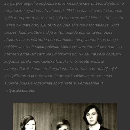
sõjajärgne aeg olid koguduse elus kitsad ja keerulised. Sõjatormid
mõjutasid koguduse elu oluliselt. 1941. aastal sai palvela lähedale
kukkunud pommist räsitud, kuid see remonditi kiirelt. 1943. aasta
Saksa okupatsiooni ajal tehti palvela sõjaväe moonalaoks. Sõda
lõppes, kuid probleemid jäid. Tuli õppida elama täiesti uues
olukorras, kus võimude pahatahtlikkus ning vaenulikkus usu ja
usklike vastu oli riiklik poliitika. Valitsuse korraldusel liideti kokku
mitmed erinevad vaimulikud liikumised. Nii sai Rakvere baptisti-
kogudus uueks vaimulikuks koduks mitmetele endiste
evangeeliumi- kristlaste koguduse liikmetele, samuti sõja ajal
laialipillutatud ja oma kodu kaotanud usklikele, nende seas
suurele hulgale Ingerimaa soomlastele, venelastele ja
volgasakslastele.