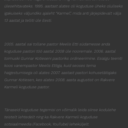
ülesehitavateks.
1995. aastast alates oli koguduse üheks oluliseks
igakuiseks väljundiks ajaleht “Karmel”, mida anti järjepidevalt välja
13 aastat ja telliti üle Eesti.
2005. aastal sai tollane pastor Meelis Etti südamesse anda
koguduse pastori töö aastal 2008 üle nooremale. 2006. aastal
toimuski Gunnar Kotieseni pastoriks ordineerimine. Esialgu teeniti
koos vanempastor Meelis Ettiga, kuid seoses tema
haigestumisega oli alates 2007. aastast pastori kohusetäitajaks
Gunnar Kotiesen, kes alates 2008. aasta augustist on Rakvere
Karmeli koguduse pastor.
Tänaseid koguduse tegemisi on võimalik leida siinse kodulehe
teistelt lehtedelt ning ka Rakvere Karmeli koguduse
sotsiaalmeedia (Facebook, YouTube) leheküljelt.