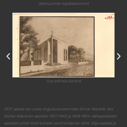
Siseruumide kapitaalremont
Uue palvela kavand
1937. aastal sai uueks kogudusevanemaks Elmar Maranik, kes
töötas Rakveres aastatel 1937-1943 ja 1948-1954. Vahepealsetel
aastatel juhtis tööd kohalik vend Voldemar Sööt. Sõja-aastad ja