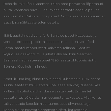
Dehnide kokk Tõnu Saarman. Olles oma päevatöö lõpetanud,
oli tal kombeks suvekuudel minna härraste aeda ja paluda
seal Jumalat Rakvere linna pärast. Nõnda kestis see kauemat
aega ilma nähtavate tulemusteta.
1894. aastal ristiti vend A. R. Schiewe poolt Haapsalus ja
vend Tetermanni poolt Tallinnas esimesed Rakvere õed.
Samal aastal moodustati Rakveres Tallinna I Baptisti
koguduse osakond, mille juhatajaks sai Tõnu Saarman.
Esimesel ristimisteenistusel 1895. aasta oktoobris ristiti
Sõmeru jões kolm inimest.
Ametlik luba koguduse tööks saadi kubernerilt 1896. aasta
juunis. Aastast 1900 jätkati juba iseseisva kogudusena, kes
ka Eesti Baptistide Ühendusse vastu võeti. Esimestel
aastatel tuli võidelda mitmesuguste raskustega. Viiel korral
tuli vahetada kooskäimise ruume, sest ähvarduste ja
koosolekute pidevate segamiste tõttu katkestasid