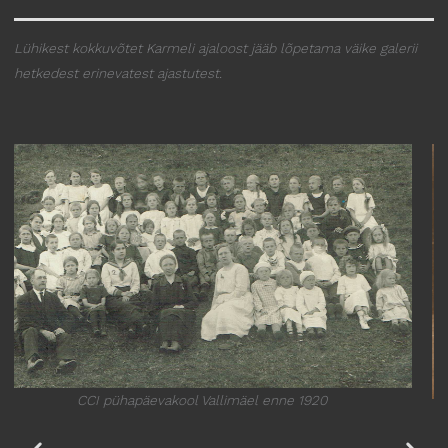
Lühikest kokkuvõtet Karmeli ajaloost jääb lõpetama väike galerii
hetkedest erinevatest ajastutest.
Keelpilliansambel 1928 Kunderi tänava palvelas