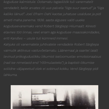
koguduse kalmistule. Ootamatu tagasilöök tuli vanematelt
vendadelt, kelle arvates oli uus palvela “liiga suur saanud” ja “liiga
kalliks läinud”. Joel Efraim Dahl kaotas juhatuse usalduse ja pidi
ameti maha panema. 1936. aasta alguses valiti uueks
kogudusevanemaks vend Robert Särglepp Hiiumaalt. Kiiresti
elavnes töö linnas, veel enam aga koguduse maaosakondades,
eriti Kandles – usule tuli kümneid inimesi.
Kahjuks oli vanematele juhtivatele vendadele Robert Särglepa
vaimulik aktiivsus vastuvõetamatu. Läänemaal ja saartel laialt
levinud priikoguduslikku liikumist iseloomustav
emotsionaalsus
(nad ise nimetasid end “rõõmulasteks”) ja baptisti-liikumise
soliidne
väljapeetud olek ei sobinud kokku. Vend Särglepp pidi
lahkuma.