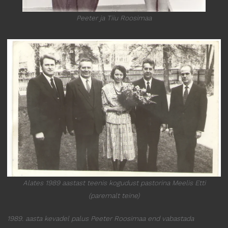
Peeter ja Tiiu Roosimaa
Alates 1989 aastast teenis kogudust pastorina Meelis Etti
(paremalt teine)
1989. aasta kevadel palus Peeter Roosimaa end vabastada