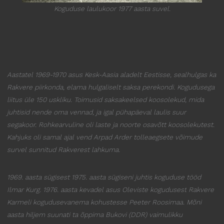
Koguduse laulukoor 1977 aasta suvel.
Aastatel 1969-1970 asus Kesk-Aasia aladelt Eestisse, sealhulgas ka
Rakvere piirkonda, elama
hulgaliselt saksa perekondi. Kogudusega
liitus üle 150 uskliku. Toimusid saksakeelsed
koosolekud, mida
juhtisid nende oma vennad, ja igal pühapäeval laulis suur
segakoor.
Rohkearvuline oli laste ja noorte osavõtt koosolekutest.
Kahjuks oli samal ajal vend Arpad
Arder tolleaegsete võimude
survel sunnitud Rakverest lahkuma.
1969. aasta sügisest 1975. aasta sügiseni juhtis koguduse tööd
Ilmar Kurg. 1976. aasta
kevadel asus
Oleviste
kogudusest
Rakvere
Karmeli kogudusevanema kohustesse
Peeter Roosimaa
. Mõni
aasta hiljem suunati ta õppima Bukovi (DDR) vaimulikku