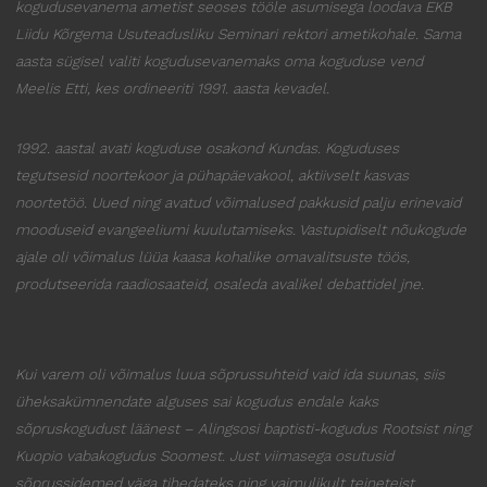
kogudusevanema ametist seoses tööle asumisega loodava EKB
Liidu Kõrgema Usuteadusliku Seminari rektori ametikohale. Sama
aasta sügisel valiti kogudusevanemaks oma koguduse vend
Meelis Etti, kes ordineeriti 1991. aasta kevadel.
1992. aastal avati koguduse osakond Kundas. Koguduses
tegutsesid noortekoor ja pühapäevakool, aktiivselt kasvas
noortetöö. Uued ning avatud võimalused pakkusid palju erinevaid
mooduseid evangeeliumi kuulutamiseks. Vastupidiselt nõukogude
ajale oli võimalus lüüa kaasa kohalike omavalitsuste töös,
produtseerida raadiosaateid, osaleda avalikel debattidel jne.
Kui varem oli võimalus luua sõprussuhteid vaid ida suunas, siis
üheksakümnendate alguses sai kogudus endale kaks
sõpruskogudust läänest – Alingsosi baptisti-kogudus Rootsist ning
Kuopio vabakogudus Soomest. Just viimasega osutusid
sõprussidemed väga tihedateks ning vaimulikult teineteist