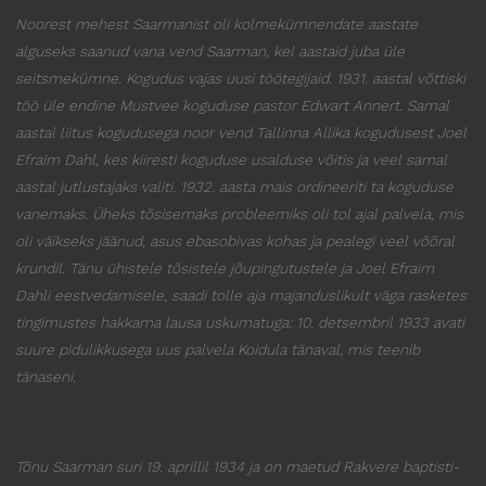
Noorest mehest Saarmanist oli kolmekümnendate aastate
alguseks saanud vana vend Saarman, kel aastaid juba üle
seitsmekümne. Kogudus vajas uusi töötegijaid. 1931. aastal võttiski
töö üle endine Mustvee koguduse pastor Edwart Annert. Samal
aastal liitus kogudusega noor vend Tallinna Allika kogudusest Joel
Efraim Dahl, kes kiiresti koguduse usalduse võitis ja veel samal
aastal jutlustajaks valiti. 1932. aasta mais ordineeriti ta koguduse
vanemaks. Üheks tõsisemaks probleemiks oli tol ajal palvela, mis
oli väikseks jäänud, asus ebasobivas kohas ja pealegi veel võõral
krundil. Tänu ühistele tõsistele jõupingutustele ja Joel Efraim
Dahli eestvedamisele, saadi tolle aja majanduslikult väga rasketes
tingimustes hakkama lausa uskumatuga:
10. detsembril 1933 avati
suure pidulikkusega uus palvela Koidula tänaval,
mis teenib
tänaseni.
Tõnu Saarman suri 19. aprillil 1934 ja on maetud Rakvere baptisti-