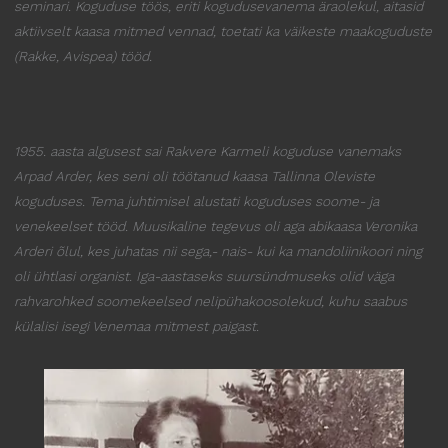
seminari.
Koguduse töös, eriti kogudusevanema äraolekul, aitasid
aktiivselt kaasa mitmed vennad,
toetati ka väikeste maakoguduste
(Rakke, Avispea) tööd.
1955. aasta algusest sai Rakvere Karmeli koguduse vanemaks
Arpad Arder, kes seni oli töötanud kaasa Tallinna Oleviste
koguduses. Tema juhtimisel alustati koguduses soome- ja
venekeelset tööd. Muusikaline tegevus oli aga abikaasa Veronika
Arderi õlul, kes juhatas nii sega,- nais- kui ka mandoliinikoori ning
oli ühtlasi organist. Iga-aastaseks suursündmuseks olid väga
rahvarohked soomekeelsed nelipühakoosolekud, kuhu saabus
külalisi isegi Venemaa mitmest paigast.