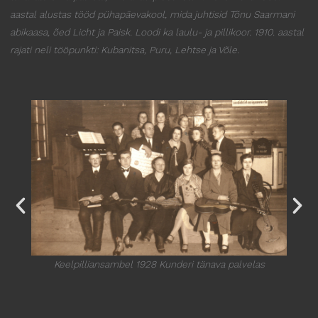
aastal alustas tööd pühapäevakool, mida juhtisid Tõnu Saarmani
abikaasa, õed Licht ja Paisk. Loodi ka laulu- ja pillikoor. 1910. aastal
rajati neli tööpunkti: Kubanitsa, Puru, Lehtse ja Võle.
Keelpilliansambel 1928 Kunderi tänava palvelas