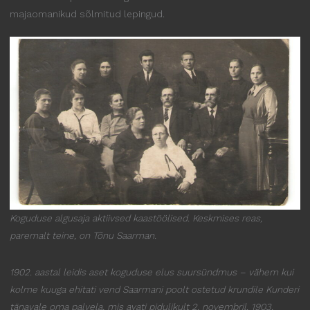
majaomanikud sõlmitud lepingud.
Koguduse algusaja aktiivsed kaastöölised. Keskmises reas,
paremalt teine, on Tõnu Saarman.
1902. aastal leidis aset koguduse elus suursündmus – vähem kui
kolme kuuga ehitati vend Saarmani poolt ostetud krundile Kunderi
tänavale oma palvela, mis avati pidulikult 2. novembril. 1903.