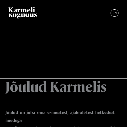
EN
Jõulud Karmelis
Kallid sõbrad – soovin meile kõigile imedeküllast jõuluaega!
Jõulud on juba oma esimestest, ajaloolistest hetkedest
imedega