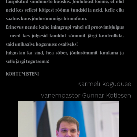
täispikitud sündmuste kooslus. Jõululoost loeme, et olid
neid kes sellest kõigest rõõmu tundsid ja neid, kelle ellu
saabus koos jõulusõnumiga hirmufoon.
Erinevus nende kahe inimgrupi vahel oli proovimisjulgus
– need kes julgesid kuuldut sõnumit järgi kontrollida,
said unikaalse kogemuse osaliseks!
Julgustan ka sind, hea sõber, jõulusõnumit kuulama ja
selle järgi tegutsema!
KOHTUMISTENI
Karmeli koguduse
vanempastor Gunnar Kotiesen