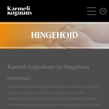
EN
Karmeli koguduses on hingehoiu
teenistus!
Hingehoid on Karmeli koguduse üks teenimisharu, kus iga
pühapäev pärast teenistust võtame vastu kaks
eelregistreerunut, kui pole eelnevalt kokkulepitud
eraldi
kohtumiseks
aeg hingehoidjaga. Hingehoidja on Sulle toeks