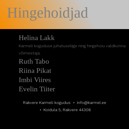
Hingehoidjad
Helina Lakk
Karmeli koguduse juhatuseliige ning hingehoiu valdkonna
võimestaja.
Ruth Tabo
Riina Pikat
Imbi Viires
Evelin Tiiter
Rakvere Karmeli kogudus
info@karmel.ee
Koidula 5, Rakvere 44308