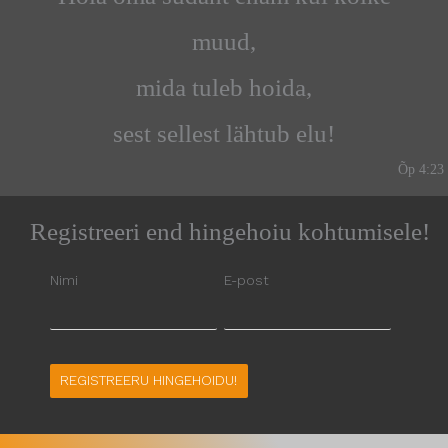
muud,
mida tuleb hoida,
sest sellest lähtub elu!
Õp 4:23
Registreeri end hingehoiu kohtumisele!
Nimi
E-post