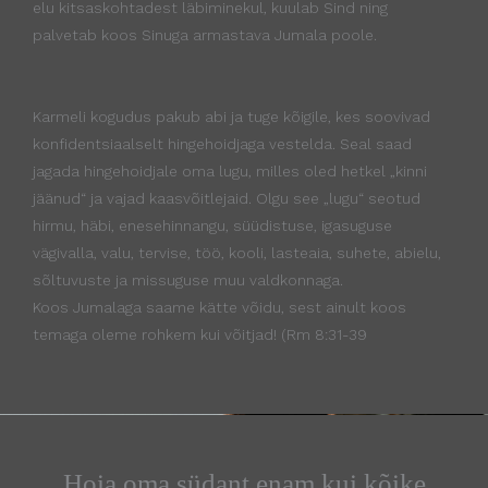
elu kitsaskohtadest läbiminekul, kuulab Sind ning
palvetab koos Sinuga armastava Jumala poole.
Karmeli kogudus pakub abi ja tuge kõigile, kes soovivad
konfidentsiaalselt hingehoidjaga vestelda. Seal saad
jagada hingehoidjale oma lugu, milles oled hetkel „kinni
jäänud“ ja vajad kaasvõitlejaid. Olgu see „lugu“ seotud
hirmu, häbi, enesehinnangu, süüdistuse, igasuguse
vägivalla, valu, tervise, töö, kooli, lasteaia, suhete, abielu,
sõltuvuste ja missuguse muu valdkonnaga.
Koos Jumalaga saame kätte võidu, sest ainult koos
temaga oleme rohkem kui võitjad! (Rm 8:31-39
Hoia oma südant enam kui kõike